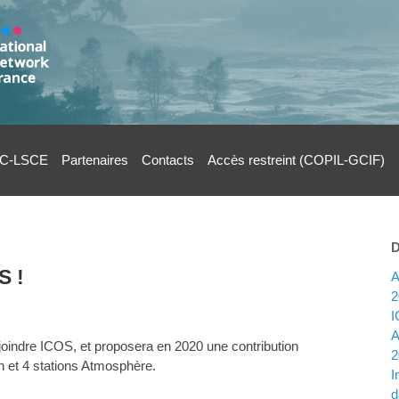
C-LSCE
Partenaires
Contacts
Accès restreint (COPIL-GCIF)
S !
A
2
I
A
rejoindre ICOS, et proposera en 2020 une contribution
2
 et 4 stations Atmosphère.
I
d