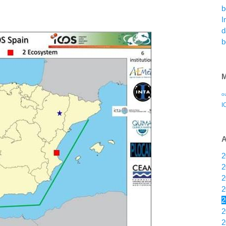
b
I
d
b
o
I
2
2
2
2
2
2
2