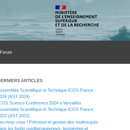
Forum
DERNIERS ARTICLES
ssemblée Scientifique et Technique ICOS France
024 (AST 2024)
COS Science Conference 2024 à Versailles
ssemblée Scientifique et Technique ICOS France
022 (AST 2022)
nscrivez-vous ! Prévision et gestion des multirisques
ans les forêts méditerranéennes, tempérées et