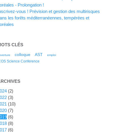
oréales - Prolongation !
nscrivez-vous ! Prévision et gestion des multirisques
ans les forêts méditerranéennes, tempérées et
oréales
MOTS CLÉS
colloque
AST
uverture
emploi
COS Science Conference
ARCHIVES
024
(2)
022
(3)
021
(10)
020
(7)
019
(6)
018
(8)
017
(6)