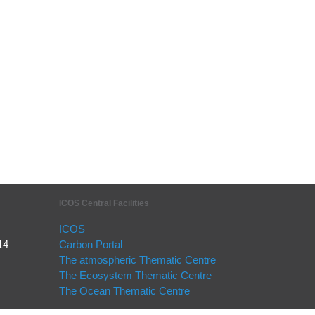
ICOS Central Facilities
ICOS
14
Carbon Portal
The atmospheric Thematic Centre
The Ecosystem Thematic Centre
The Ocean Thematic Centre