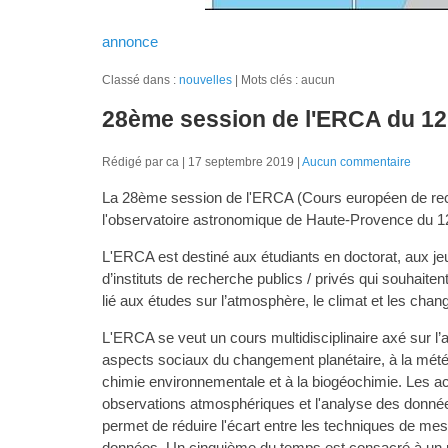
annonce
Classé dans :
nouvelles
Mots clés : aucun
28ème session de l'ERCA du 12 
Rédigé par ca
17 septembre 2019
Aucun commentaire
La 28ème session de l'ERCA (Cours européen de rec
l'observatoire astronomique de Haute-Provence du 12 
L'ERCA est destiné aux étudiants en doctorat, aux jeu
d’instituts de recherche publics / privés qui souhait
lié aux études sur l’atmosphère, le climat et les cha
L'ERCA se veut un cours multidisciplinaire axé sur l’
aspects sociaux du changement planétaire, à la météoro
chimie environnementale et à la biogéochimie. Les ac
observations atmosphériques et l'analyse des donnée
permet de réduire l'écart entre les techniques de mesur
données. Un cinquième du temps est consacré à un proj